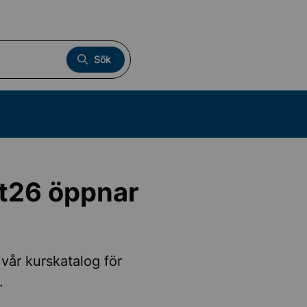
Sök
ht26 öppnar
 vår kurskatalog för
.