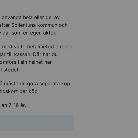
n använda hela eller del av
k efter Sollentuna kommun och
nte där som en egen aktör.
med valfri betalmetod direkt i
r till kassan. Där har du
omförs i sin helhet när
ll stödet.
? Då måste du göra separata köp
tidskort per köp
lan 7-16 år.