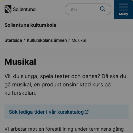
Till navigation
Till innehåll (s)
Vad söker du?
Meny
Sollentuna kulturskola
Startsida
Kulturskolans ämnen
Musikal
Musikal
Vill du sjunga, spela teater och dansa? Då ska du
gå musikal, en produktionsinriktad kurs på
kulturskolan.
Sök lediga tider i vår kurskatalog
Vi arbetar mot en föreställning under terminens gång