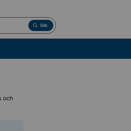
Sök
s och