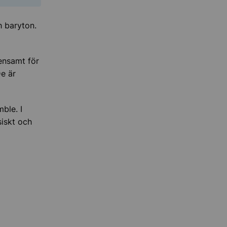
h baryton.
mensamt för
De är
mble. I
siskt och