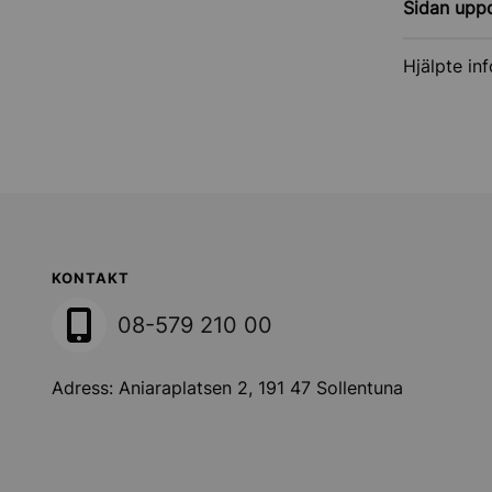
Sidan upp
Hjälpte in
Sollentuna Kommun
KONTAKT
08-579 210 00
Adress: Aniaraplatsen 2, 191 47 Sollentuna