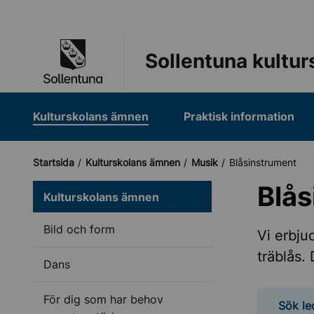
Till navigation
Till innehåll (s)
Sollentuna kultur
Kulturskolans ämnen
Praktisk information
Startsida
Kulturskolans ämnen
Musik
Blåsinstrument
Blå
Kulturskolans ämnen
Bild och form
Vi erbju
träblås.
Dans
För dig som har behov
Sök le