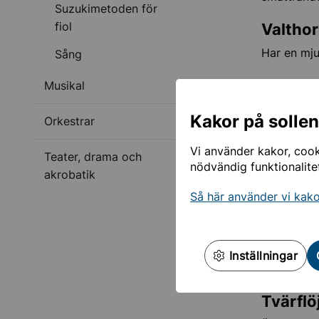
Suzukimetoden för
fiol
Valtho
Har en mju
Sång
Tromb
Musikal
Används i a
Kakor på solle
Orkestrar
Tuba
Vi använder kakor, cooki
Teater, drama och
Även kalla
nödvändig funktionalite
akrobatik
Träbl
Så här använder vi kak
Blockfl
Finns i må
Inställningar
spela sopr
Tvärflö