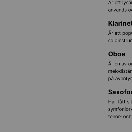
Är ett lys
används oc
Klarine
Är ett pop
soloinstrum
Oboe
Är en av o
melodistäm
på äventyr
Saxofo
Har fått s
symfoniork
tenor- och