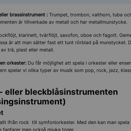
eller brassinstrument :
Trumpet, trombon, valthorn, tuba oc
umenten är tillverkade av metall och har metallmunstycke.
ockflöjt, klarinett, tvärflöjt, saxofon, oboe och fagott. Ge
essa är att man sätter fast ett tunt rörblad på munstycket. 
 av trä, plast eller metall.
 en orkester:
Du får möjlighet att spela i orkester eller ense
ern spelar vi olika typer av musik som pop, rock, jazz, klas
- eller bleckblåsinstrumenten
ingsinstrument)
t
allt ifrån rock till symfoniorkester. Med den kan man spela
 fanfarer men också mjuka toner.