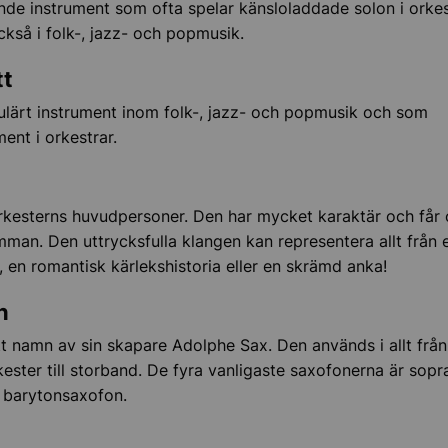
ande instrument som ofta spelar känsloladdade solon i orke
kså i folk-, jazz- och popmusik.
tt
ulärt instrument inom folk-, jazz- och popmusik och som
ent i orkestrar.
rkesterns huvudpersoner. Den har mycket karaktär och får 
man. Den uttrycksfulla klangen kan representera allt från e
, en romantisk kärlekshistoria eller en skrämd anka!
n
itt namn av sin skapare Adolphe Sax. Den används i allt från
ester till storband. De fyra vanligaste saxofonerna är sopran
 barytonsaxofon.