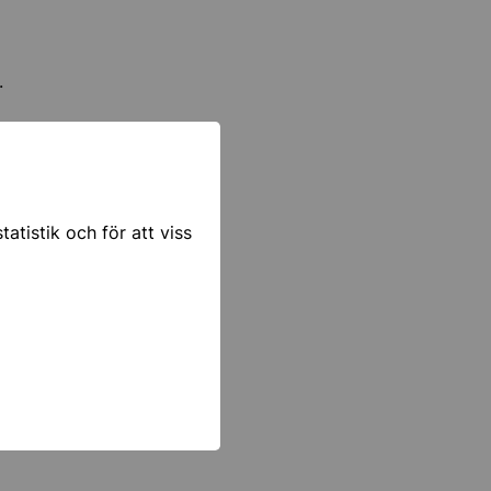
.
atistik och för att viss
rjar ofta