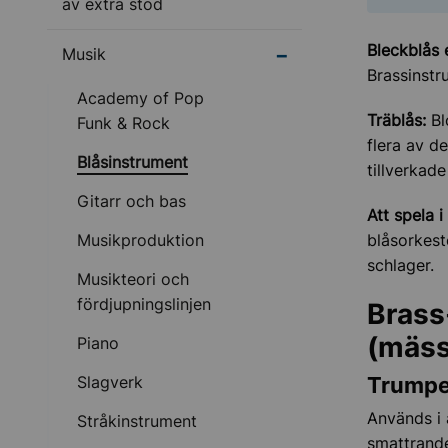
av extra stöd
Bleckblås 
Undermeny för Musik
Musik
Brassinstr
Academy of Pop
Träblås:
Bl
Funk & Rock
flera av d
Blåsinstrument
tillverkade
Gitarr och bas
Att spela i
Musikproduktion
blåsorkest
schlager.
Musikteori och
fördjupningslinjen
Brass
(mäss
Piano
Slagverk
Trumpe
Används i 
Stråkinstrument
smattrande