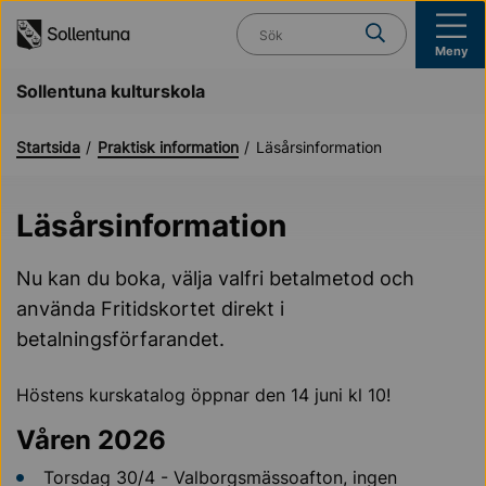
Till navigation
Till innehåll (s)
Vad söker du?
Meny
Sollentuna kulturskola
Startsida
Praktisk information
Läsårsinformation
Läsårsinformation
Nu kan du boka, välja valfri betalmetod och
använda Fritidskortet direkt i
betalningsförfarandet.
Höstens kurskatalog öppnar den 14 juni kl 10!
Våren 2026
Torsdag 30/4 - Valborgsmässoafton, ingen