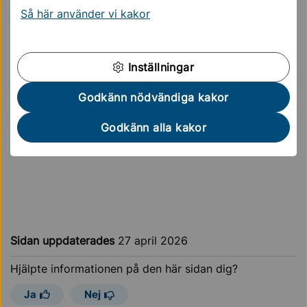
undervisning
Så här använder vi kakor
Fredag 1/5 - ledigt, ingen undervisning
Torsdag 7/5 - ledigt, ingen undervisning
Fredag 8/5 - ledigt, ingen undervisning
Inställningar
Sista verksamhetsdag är 6 juni med firande i
Edsbergsparken!
Godkänn nödvändiga kakor
Övrig info får du av din lärare!
Godkänn alla kakor
Sidan uppdaterades
27 april 2026
Hjälpte informationen på den här sidan dig?
Ja
Nej