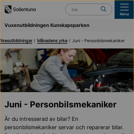
Till navigation
Till innehåll (s)
Vad söker du?
Meny
Vuxenutbildningen Kunskapsparken
Yrkesutbildningar
Månadens yrke
Juni - Personbilsmekaniker
Juni - Personbilsmekaniker
Är du intresserad av bilar? En
personbilsmekaniker servar och reparerar bilar.