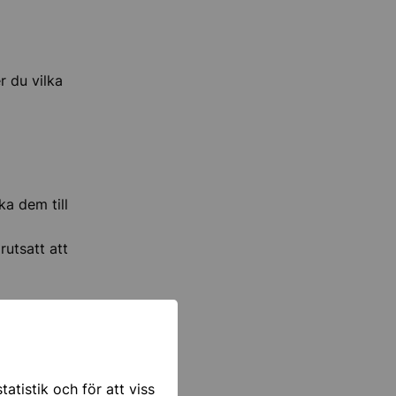
r du vilka
ka dem till
rutsatt att
 slutför
atistik och för att viss