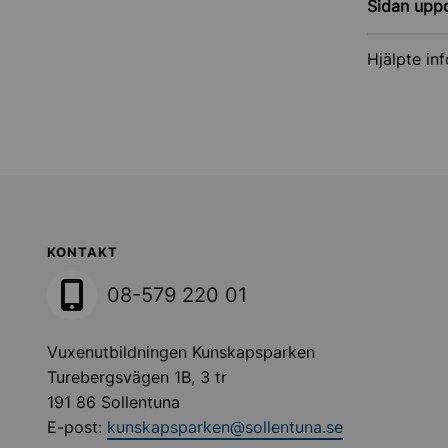
Sidan upp
Hjälpte in
Sollentuna Kommun
KONTAKT
08-579 220 01
Vuxenutbildningen Kunskapsparken
Turebergsvägen 1B, 3 tr
191 86 Sollentuna
E-post:
kunskapsparken@sollentuna.se