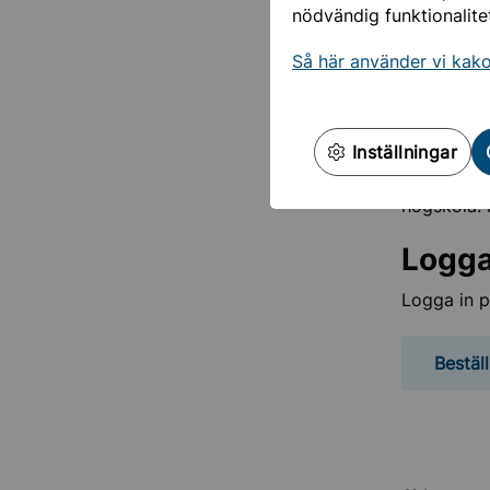
Det kan ta
nödvändig funktionalite
Betyg
Så här använder vi kak
Sollentuna
skickar au
Inställningar
För att se 
högskola. K
Logga
Logga in p
Bestäl