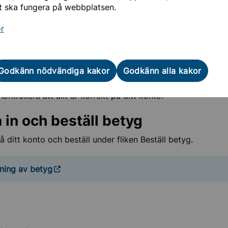
 upp till 14 dagar innan dina betyg är registrerade av din sk
t ska fungera på webbplatsen.
 till högskolestudier
or
 kommun är ansluten till den nationella betygsdatabasen B
tomatiskt in uppgifter om betyg och examen.
Godkänn nödvändiga kakor
Godkänn alla kakor
dina betyg på antagning.se måste du ha ansökt till universit
ontrollera att allt är korrekt på ditt konto.
 in och beställ betyg
å ditt konto och beställ under fliken Beställ betyg.
lning av betyg