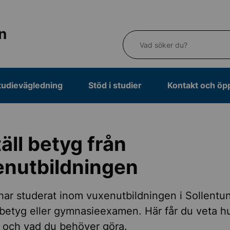
n
Vad söker du?
tudievägledning
Stöd i studier
Kontakt och öp
äll betyg från
enutbildningen
ar studerat inom vuxenutbildningen i Sollentu
 betyg eller gymnasieexamen. Här får du veta h
 och vad du behöver göra.