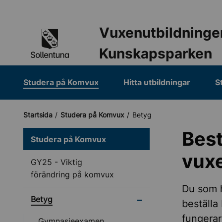
Till navigation
Till innehåll (s)
Vuxenutbildninge
Kunskapsparken
Studera på Komvux
Hitta utbildningar
S
Startsida
Studera på Komvux
Betyg
Best
Studera på Komvux
vux
GY25 - Viktig
förändring på komvux
Du som h
Undermeny för Betyg
Betyg
beställa
fungerar
Gymnasieexamen