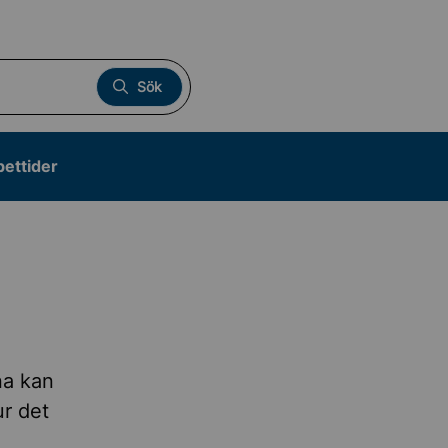
Sök
pettider
na kan
ur det