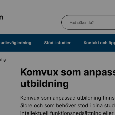
n
Vad söker du?
tudievägledning
Stöd i studier
Kontakt och öp
ning
Komvux som anpas
utbildning
Komvux som anpassad utbildning finns f
äldre och som behöver stöd i dina stud
intellektuell funktionsnedsättning elle