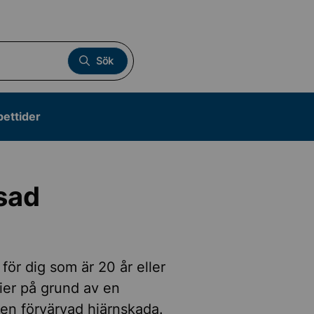
Sök
pettider
sad
ör dig som är 20 år eller
ier på grund av en
r en förvärvad hjärnskada.