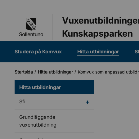
Till navigation
Till innehåll (s)
Vuxenutbildninge
Kunskapsparken
Studera på Komvux
Hitta utbildningar
S
Startsida
Hitta utbildningar
Komvux som anpassad utbild
Hitta utbildningar
Undermeny för Sfi
Sfi
Grundläggande
vuxenutbildning