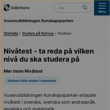
Till navigation
Till innehåll (s)
Vad söker du?
Meny
Vuxenutbildningen Kunskapsparken
Startsida
Studera på Komvux
Nivåtest
Nivåtest - ta reda på vilken
nivå du ska studera på
Mer inom Nivåtest
Nivåtest inför studier i matematik
Vuxenutbildningen Kunskapsparken erbjuder
nivåtest i svenska, svenska som andraspråk,
engelska och matematik.