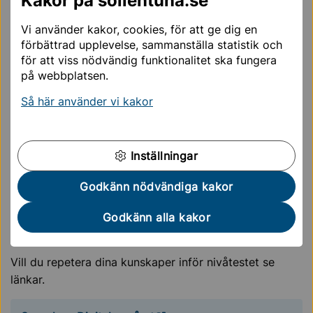
Kakor på sollentuna.se
rekommenderade startnivån. Nivåtestet ger inte betyg.
Vi använder kakor, cookies, för att ge dig en
Vi erbjuder möjligheten till nivåtest på plats på våra
förbättrad upplevelse, sammanställa statistik och
datorer eller på distans.
för att viss nödvändig funktionalitet ska fungera
Det finns möjlighet att få nivåtestet anpassat om du är
på webbplatsen.
i behov av stöd, kontakta då Vuxenutbildningen
Så här använder vi kakor
Kunskapsparken.
För anmälan till nivåtest och för planering av studier
efter nivåtest kontakta
Inställningar
Vuxenutbildningen Kunskapsparken
Godkänn nödvändiga kakor
08-579 220 01
Godkänn alla kakor
kunskapsparken@sollentuna.se
Vill du repetera dina kunskaper inför nivåtestet se
länkar.