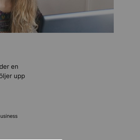
nder en
öljer upp
business