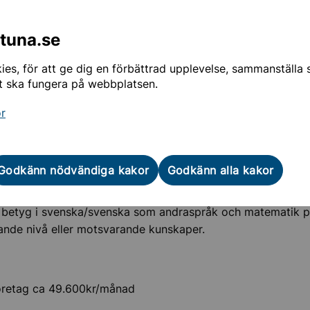
ra egenskaper
ntuna.se
 för service och bra bemötande
es, för att ge dig en förbättrad upplevelse, sammanställa st
e för affärer
t ska fungera på webbplatsen.
tt arbeta resultat fokuserat
or
dningens längd
tet pågår på Komvux ca 45 veckor (900 poäng)
Godkänn nödvändiga kakor
Godkänn alla kakor
nskapskrav
betyg i svenska/svenska som andraspråk och matematik 
nde nivå eller motsvarande kunskaper.
öretag ca 49.600kr/månad