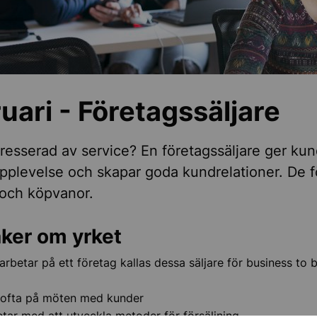
bildningar
ens yrke
uari - Företagssäljare
tresserad av service? En företagssäljare ger ku
upplevelse och skapar goda kundrelationer. De f
k och köpvanor.
aker om yrket
rbetar på ett företag kallas dessa säljare för business to 
 ofta på möten med kunder
tar med att utveckla metoder för försäljning