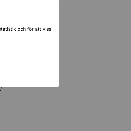
atistik och för att viss
på