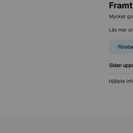
Framt
Mycket god
Läs mer o
Företa
Sidan upp
Hjälpte in