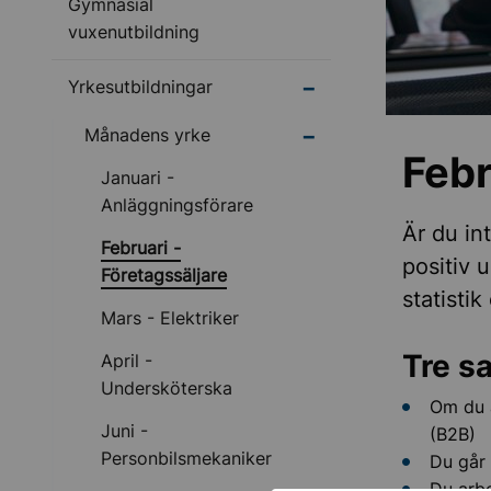
Gymnasial
vuxenutbildning
Undermeny för Yrkesut
Yrkesutbildningar
Undermeny för Månad
Månadens yrke
Febr
Januari -
Anläggningsförare
Är du in
Februari -
positiv 
Företagssäljare
statisti
Mars - Elektriker
Tre s
April -
Undersköterska
Om du a
Juni -
(B2B)
Personbilsmekaniker
Du går
Du arbe