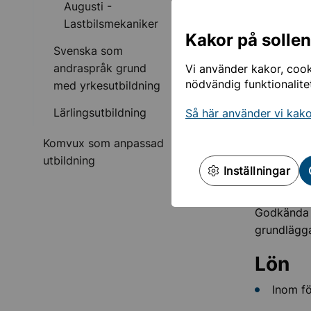
Augusti -
Lastbilsmekaniker
Tre b
Kakor på solle
Svenska som
Känsla
andraspråk grund
Vi använder kakor, cooki
Ha sinn
nödvändig funktionalite
med yrkesutbildning
Gilla a
Lärlingsutbildning
Så här använder vi kak
Utbil
Komvux som anpassad
Yrkespake
utbildning
Inställningar
Förku
Godkända 
grundlägga
Lön
Inom f