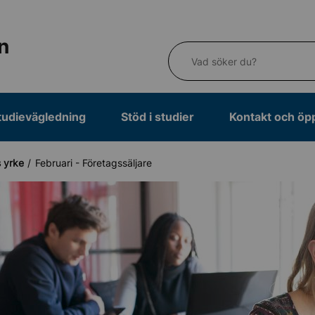
n
Vad söker du?
tudievägledning
Stöd i studier
Kontakt och öp
 yrke
Februari - Företagssäljare