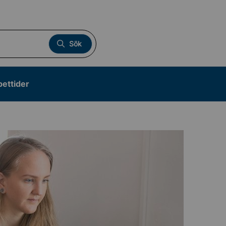
Sök
pettider