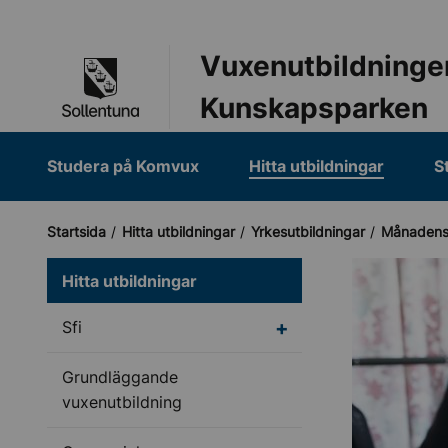
Till navigation
Till innehåll (s)
Vuxenutbildninge
Kunskapsparken
Studera på Komvux
Hitta utbildningar
S
Startsida
Hitta utbildningar
Yrkesutbildningar
Månadens
Hitta utbildningar
Undermeny för Sfi
Sfi
Grundläggande
vuxenutbildning