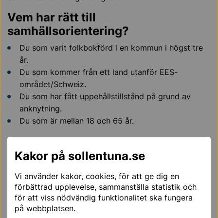
Vem har rätt till
samhällsorientering?
Du som varit folkbokförd i en kommun i högst tre
år.
Du som kommer från ett land utanför EES-
området/Schweiz.
Du som har fått uppehållstillstånd på grund av
anknytning.
Du som är mellan 18 och 65 år.
Anmälan till samhällsorientering
Kakor på sollentuna.se
Du kan anmäla dig genom att kontakta
Vuxenutbildningen Kunskapsparken
Vi använder kakor, cookies, för att ge dig en
förbättrad upplevelse, sammanställa statistik och
för att viss nödvändig funktionalitet ska fungera
Vuxenutbildningen Kunskapsparken
på webbplatsen.
08-579 220 01