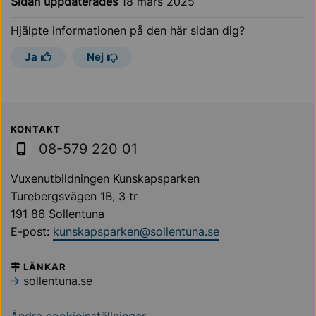
Sidan uppdaterades
18 mars 2025
Hjälpte informationen på den här sidan dig?
Ja
Nej
Sollentuna Kommun
KONTAKT
08-579 220 01
Vuxenutbildningen Kunskapsparken
Turebergsvägen 1B, 3 tr
191 86 Sollentuna
E-post:
kunskapsparken@sollentuna.se
LÄNKAR
sollentuna.se