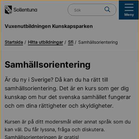
Till navigation
Till innehåll (s)
Vad söker du?
Meny
Vuxenutbildningen Kunskapsparken
Startsida
Hitta utbildningar
Sfi
Samhällsorientering
Samhällsorientering
Är du ny i Sverige? Då kan du ha rätt till
samhällsorientering. Det är en kurs som ger dig
kunskap om hur det svenska samhället fungerar
och om dina rättigheter och skyldigheter.
Kursen är på ditt modersmål eller annat språk som du
kan väl. Du får lyssna, fråga och diskutera.
Samhällsorienteringen är gratis!