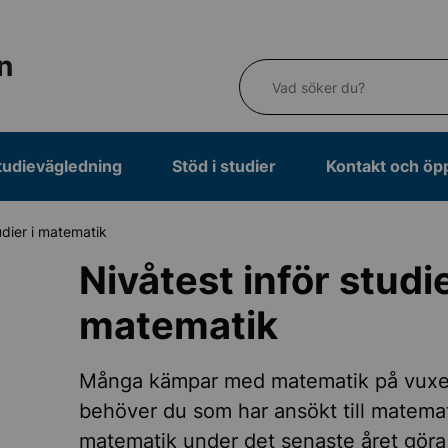
n
Vad söker du?
tudievägledning
Stöd i studier
Kontakt och öp
udier i matematik
Nivåtest inför studie
matematik
Många kämpar med matematik på vuxen
behöver du som har ansökt till matemat
matematik under det senaste året göra 