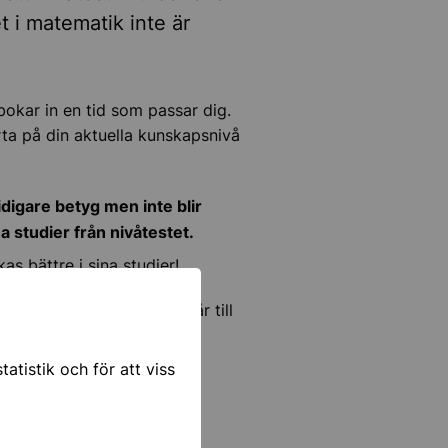
 i matematik inte är
bokar in en tid som passar dig.
rta på din aktuella kunskapsnivå
idigare betyg men inte blir
a studier från nivåtestet.
as bättre i sina studier!
tion om hur nivåtestet går till
atistik och för att viss
d under dina studier, är du