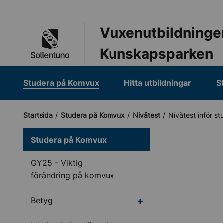
Till navigation
Till innehåll (s)
Vuxenutbildninge
Kunskapsparken
Studera på Komvux
Hitta utbildningar
S
Startsida
Studera på Komvux
Nivåtest
Nivåtest inför st
Studera på Komvux
GY25 - Viktig
förändring på komvux
Undermeny för Betyg
Betyg