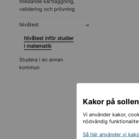
Inledande kartläggning,
validering och prövning
Undermeny för Nivåte
Nivåtest
Nivåtest inför studier
i matematik
Studera i en annan
kommun
Kakor på solle
Vi använder kakor, cooki
nödvändig funktionalite
Så här använder vi kak