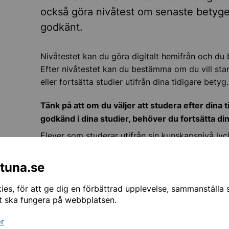
också göra nivåtest om senaste betyget
godkänt.
st
Nivåtestet kan du göra digitalt hemifrån och du 
Efter nivåtestet kan du bestämma om du vill sta
eller fortsätta studier utifrån dina tidigare betyg.
Tänk på att om du väljer att studera efter dina t
godkänd i dina studier, behöver du fortsätta din
Elever som studerar utifrån sin kunskapsnivå lyck
När du har skickat din ansökan får du mer informa
ntuna.se
och vad du behöver göra.
es, för att ge dig en förbättrad upplevelse, sammanställa st
Målet är att du ska lyckas med dina studier!
t ska fungera på webbplatsen.
Behöver du repetera inför eller få extra mattestö
or