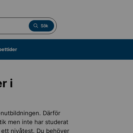
Sök
pettider
r i
utbildningen. Därför
ik men inte har studerat
ett nivåtest. Du behöver