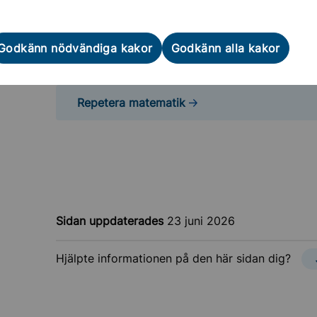
välkommen till Lärteamet. Matematikläraren Joel 
veckan och även kvällstid.
Godkänn nödvändiga kakor
Godkänn alla kakor
Lärteamets öppettider
Repetera matematik
Sidan uppdaterades
23 juni 2026
Hjälpte informationen på den här sidan dig?