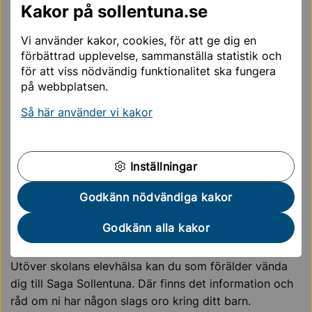
Kakor på sollentuna.se
Hanifa Nalubowa
Vi använder kakor, cookies, för att ge dig en
Kurator
förbättrad upplevelse, sammanställa statistik och
hanifa.nalubowa@sollentuna.se
för att viss nödvändig funktionalitet ska fungera
på webbplatsen.
Derya Tamimi
Så här använder vi kakor
Studie- och yrkesvägledare och Administrativ
samordnare (anpassad grundskola)
073-988 08 95
Inställningar
derya.tamimi@sollentuna.se
Godkänn nödvändiga kakor
Råd till dig som är orolig för ditt
Godkänn alla kakor
barn
Utöver skolans elevhälsa kan du som förälder vända
dig till Saga Sollentuna. Där finns det information och
råd om ni har någon slags oro kring ditt barn.