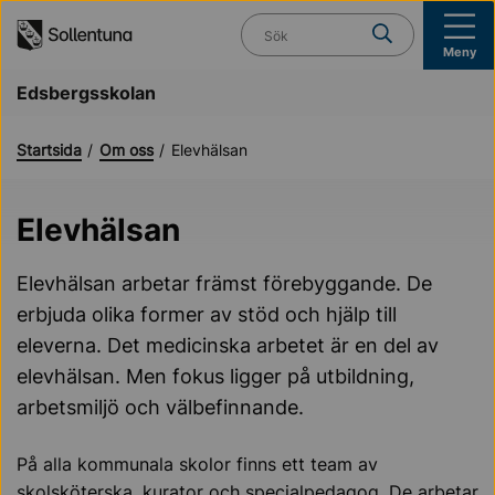
Till navigation
Till innehåll (s)
Vad söker du?
Meny
Edsbergsskolan
Startsida
Om oss
Elevhälsan
Elevhälsan
Elevhälsan arbetar främst förebyggande. De
erbjuda olika former av stöd och hjälp till
eleverna. Det medicinska arbetet är en del av
elevhälsan. Men fokus ligger på utbildning,
arbetsmiljö och välbefinnande.
På alla kommunala skolor finns ett team av
skolsköterska, kurator och specialpedagog. De arbetar