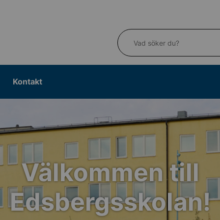
Vad söker du?
Kontakt
Välkommen till
Edsbergsskolan!