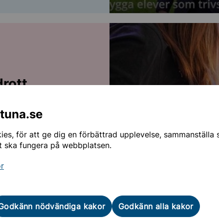
drott
skolan - för dig som
ntuna.se
es, för att ge dig en förbättrad upplevelse, sammanställa st
t ska fungera på webbplatsen.
or
Godkänn nödvändiga kakor
Godkänn alla kakor