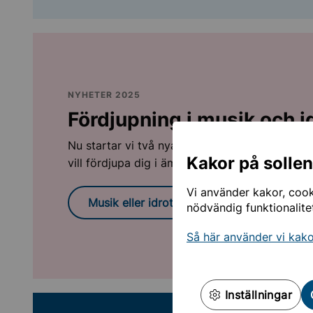
NYHETER 2025
Fördjupning i musik och i
Nu startar vi två nya inriktningar på Edsbergs
Kakor på solle
vill fördjupa dig i ämnet musik eller idrott.
Vi använder kakor, cooki
Musik eller idrott - fördjupningar
nödvändig funktionalite
Så här använder vi kak
Inställningar