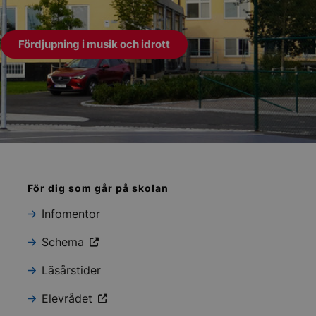
Fördjupning i musik och idrott
För dig som går på skolan
Infomentor
Schema
Läsårstider
Elevrådet