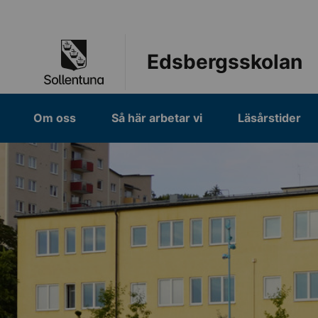
Till navigation
Till innehåll (s)
Edsbergsskolan
Om oss
Så här arbetar vi
Läsårstider