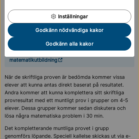
problemlösning. Provtiden är 90 minuter. Du får låna
en penna, sudd och linjal vid detta provtillfälle.
Inställningar
Miniräknare är inte tillåtna.
Här finns uppgifter som kan hjälpa dig att förbereda
Godkänn nödvändiga kakor
dig till provet.
Godkänn alla kakor
Förbered dig till provet - Nationellt centrum för
matematikutbildning
När de skriftliga proven är bedömda kommer vissa
elever att kunna antas direkt baserat på resultatet.
Andra kommer att kunna komplettera sitt skriftliga
provresultat med ett muntligt prov i grupper om 4-5
elever. Dessa grupper kommer sedan diskutera och
lösa några matematiska problem i 30 min.
Det kompletterande muntliga provet i grupp
genomförs löpande. Speciell kallelse skickas ut via e-