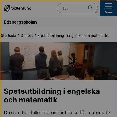
Till navigation
Till innehåll (s)
Vad söker du?
Meny
Edsbergsskolan
Startsida
Om oss
Spetsutbildning i engelska och matematik
Spetsutbildning i engelska
och matematik
Du som har fallenhet och intresse för matematik