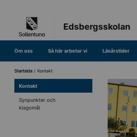
Till navigation
Till innehåll (s)
Edsbergsskolan
Om oss
Så här arbetar vi
Läsårstider
Startsida
Kontakt
Kontakt
Synpunkter och
klagomål