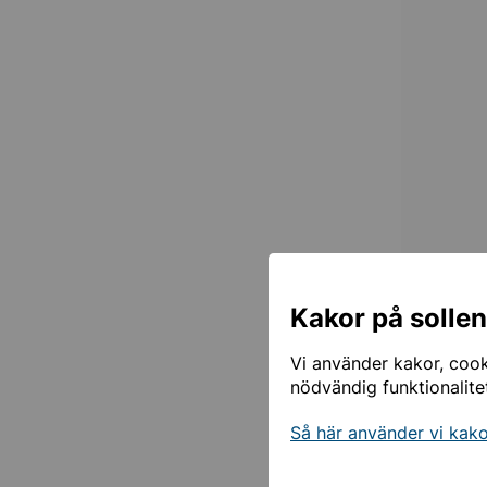
Kakor på solle
Kör du bil
Vi använder kakor, cooki
Edsbergs c
nödvändig funktionalite
skiva.
Så här använder vi kak
Skolle