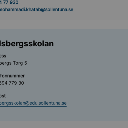
4 77 930
.mohammadi.khatab@sollentuna.se
dsbergsskolan
ess
bergs Torg 5
efonnummer
594 779 30
ost
bergsskolan@edu.sollentuna.se