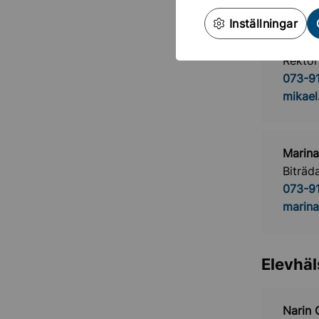
Inställningar
Mikael
Rektor
073-91
mikael
Marina
Biträd
073-91
marina
Elevhä
Narin 