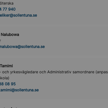
öterska
4 77 940
celiker@sollentuna.se
a Nalubowa
r
.nalubowa@sollentuna.se
 Tamimi
- och yrkesvägledare och Administrativ samordnare (anpa
kola)
88 08 95
tamimi@sollentuna.se