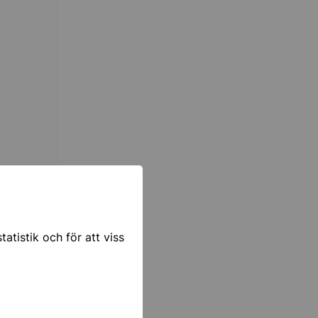
precis vid
atistik och för att viss
inte p-