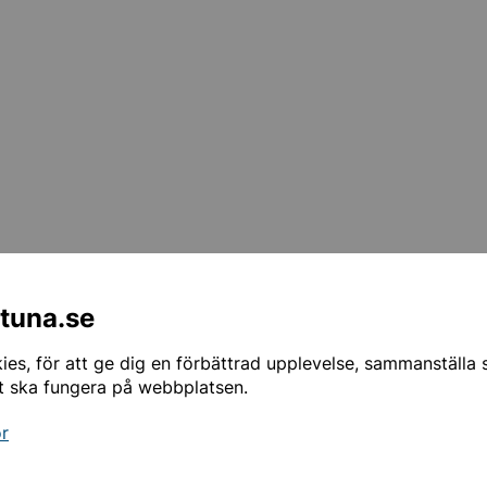
ntuna.se
 så ligger Edsbergsskolan längs Danderydsvägen (väg 262) 
es, för att ge dig en förbättrad upplevelse, sammanställa st
entrum. Parkerar gör du enklast i Edsbergs centrum. Glöm 
t ska fungera på webbplatsen.
or
dning