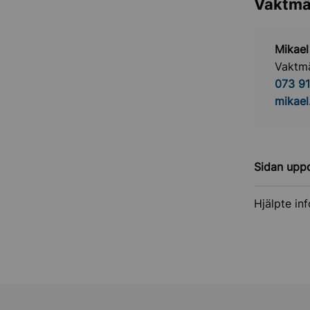
Vaktmä
Mikae
Vaktm
073 91
mikael
Sidan upp
Hjälpte in