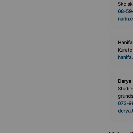
Skolsk
08-59
narin.
Hanif
Kurato
hanifa
Derya
Studie
grunds
073-9
derya.