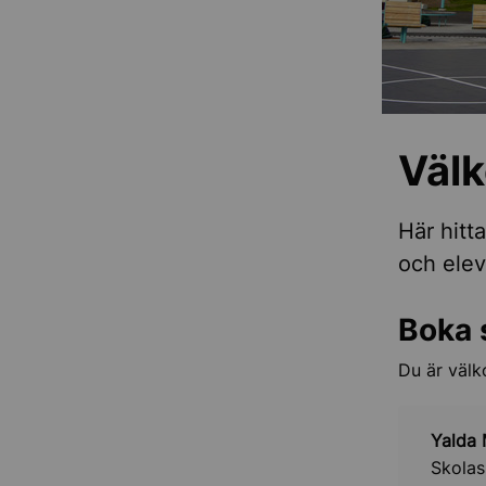
Väl
Här hitt
och elev
Boka 
Du är välk
Yalda
Skolas