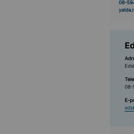
08-59
yalda
E
Adr
Eds
Tel
08-
E-p
eds