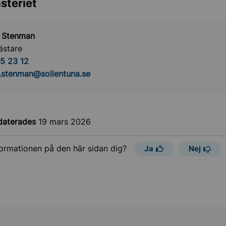
steriet
l Stenman
ästare
5 23 12
.stenman@sollentuna.se
daterades
19 mars 2026
formationen på den här sidan dig?
Ja
Nej