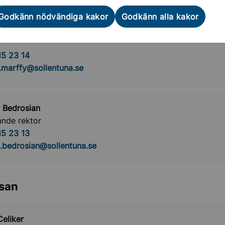
Godkänn nödvändiga kakor
Godkänn alla kakor
 Marffy
5 23 14
.marffy@sollentuna.se
 Bedrosian
ande rektor
5 23 13
.bedrosian@sollentuna.se
lsan
Celiker