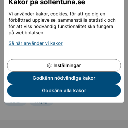
Kakor på sollentuna.se
Hur säger jag upp modersmålsundervisningen?
Vi använder kakor, cookies, för att ge dig en
förbättrad upplevelse, sammanställa statistik och
Vilka kriterier finns för att beviljas modersmålsundervisning?
för att viss nödvändig funktionalitet ska fungera
på webbplatsen.
Kan mitt barn påbörja modersmålsundervisning mitt i en termin?
Så här använder vi kakor
Här får du svar på de vanligaste frågorna om
modersmålsundervisning.
Inställningar
Godkänn nödvändiga kakor
Sidan uppdaterades
27 maj 2025
Hjälpte informationen på den här sidan dig?
Godkänn alla kakor
Ja
Nej