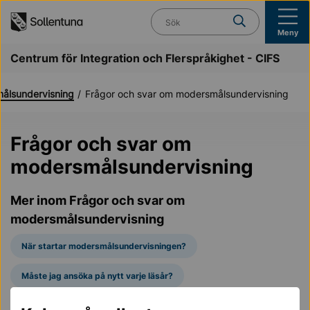
Till navigation
Till innehåll (s)
Vad söker du?
Meny
Centrum för Integration och Flerspråkighet - CIFS
ålsundervisning
Frågor och svar om modersmålsundervisning
Frågor och svar om
modersmålsundervisning
Mer inom Frågor och svar om
modersmålsundervisning
När startar modersmålsundervisningen?
Måste jag ansöka på nytt varje läsår?
Hur ansöker jag till modersmålsundervisning?