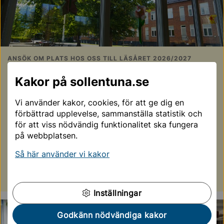
ANSÖK OM PLATS HOS OSS TILL LÄSÅRET 2026/2027
Välkommen till Sollentuna
Kakor på sollentuna.se
musikklasser
Vi använder kakor, cookies, för att ge dig en
Intresserad av att gå på Sollentuna Musikklasser? Du
förbättrad upplevelse, sammanställa statistik och
kan söka till oss under hösten i tredje klass inför
för att viss nödvändig funktionalitet ska fungera
årskurs 4. Inför läsåret 2025/2026 har ansökningstiden
på webbplatsen.
gått ut.
Så här använder vi kakor
Välkommen att söka
Inställningar
Godkänn nödvändiga kakor