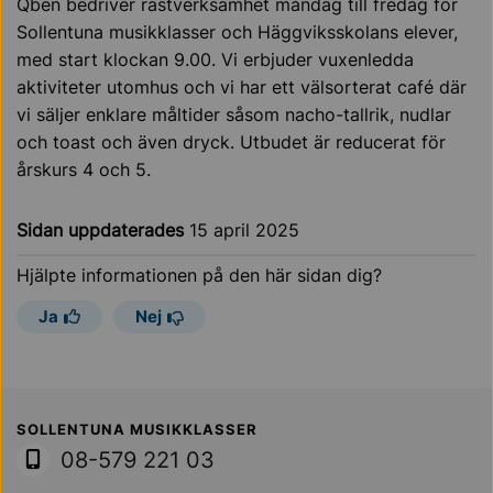
Qben bedriver rastverksamhet måndag till fredag för
Sollentuna musikklasser och Häggviksskolans elever,
med start klockan 9.00. Vi erbjuder vuxenledda
aktiviteter utomhus och vi har ett välsorterat café där
vi säljer enklare måltider såsom nacho-tallrik, nudlar
och toast och även dryck. Utbudet är reducerat för
årskurs 4 och 5.
Sidan uppdaterades
15 april 2025
Hjälpte informationen på den här sidan dig?
Ja
Nej
Sollentuna Kommun
SOLLENTUNA MUSIKKLASSER
08-579 221 03