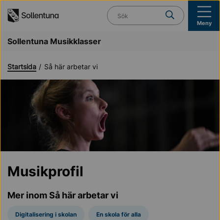
Till navigation
Till innehåll (s)
Vad söker du?
Meny
Sollentuna Musikklasser
Startsida
Så här arbetar vi
Musikprofil
Mer inom Så här arbetar vi
Digitalisering i skolan
En skola för alla