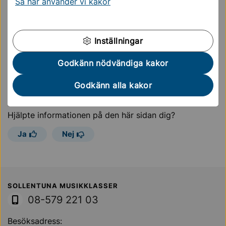
Så här använder vi kakor
mentor.
Läs mer om extra anpassning och särskilt stöd på
kommunens webb.
Inställningar
Extra anpassning och särskilt stöd
Godkänn nödvändiga kakor
Godkänn alla kakor
Sidan uppdaterades
5 februari 2024
Hjälpte informationen på den här sidan dig?
Ja
Nej
Sollentuna Kommun
SOLLENTUNA MUSIKKLASSER
08-579 221 03
Besöksadress: