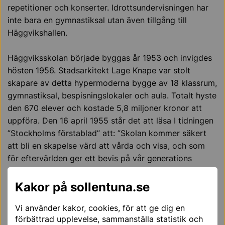
repetitioner och konserter. Idrottsundervisningen har
inte bara en gymnastiksal utan även tillgång till
Häggvikshallen.
Häggviksskolan började byggas år 1953 och invigdes
hösten 1956. Stadsarkitekt Lage Knape var stolt
skapare av detta hypermoderna bygge av 18 klassrum,
gymnastiksal, bespisningslokaler och aula. Totalt hyste
den 670 elever och kostade 5,8 miljoner kronor att
uppföra. Den 16 april 1955 står det att läsa I tidningen
”Stockholms förstablad” att: ”Skolan kommer säkert
att bli en skapelse värd att vårda och visa, och som
för eftervärlden ger ett bevis på vår generations
smakriktning och skapelseförmåga”.
Kakor på sollentuna.se
Skolan byggs även till tre gånger, åren 1958, -59 och
Vi använder kakor, cookies, för att ge dig en
-63.
förbättrad upplevelse, sammanställa statistik och