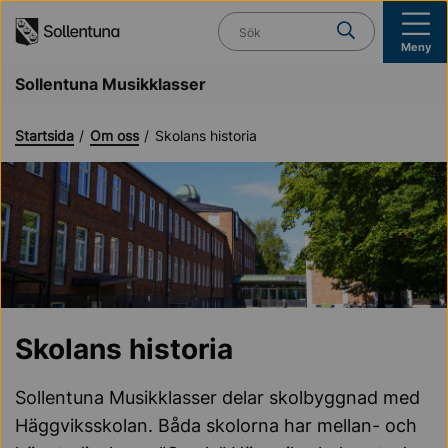
Till navigation
Till innehåll (s)
Vad söker du?
Meny
Sollentuna Musikklasser
Startsida
Om oss
Skolans historia
Skolans historia
Sollentuna Musikklasser delar skolbyggnad med
Häggviksskolan. Båda skolorna har mellan- och