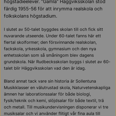
högstadieelever. ”Gamla” Häggviksskolan stod
färdig 1955-56 för att inrymma realskola och
folkskolans högstadium.
I slutet av 50-talet byggdes skolan till och fick sitt
nuvarande utseende. Under 60-talet fanns här ett
flertal skolformer; den försvinnande realskolan,
fackskola, yrkesskola, gymnasium och den nya
enhetsskolan som så småningom blev dagens
grundskola. När Rudbecksskolan byggs i slutet av 60-
talet blir Häggviksskolan vad den är idag.
Bland annat tack vare sin historia är Sollentuna
Musikklasser en välutrustad skola, Naturvetenskapliga
ämnen har laborationssalar för både biologi,
fysik/teknik och kemi, slöjdsalar för både textil, trä
och metall. Till musikundervisningen disponerar vi tre
musiksalar och vi använder flitigt vår fina aula till