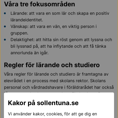
Våra tre fokusområden
Lärande: att vara en som lär och skapa en positiv
lärandeidentitet.
Vänskap: att vara en vän, en viktig person i
gruppen.
Delaktighet: att hitta sin röst genom att lyssna och
bli lyssnad på, att ha inflytande och att få tänka
annorlunda än igår.
Regler för lärande och studiero
Våra regler för lärande och studiero är framtagna av
elevrådet i en process med skolans rektor. Skolans
personal och vårdnadshavare i föräldrarådet har också
fått vara med och ge synpunkter. Skolreglerna är
sedan beslutade av rektor, precis som det ska vara
Kakor på sollentuna.se
enligt skollagen.
Vi använder kakor, cookies, för att ge dig en
Våra skolreglerna för lärande och studiero