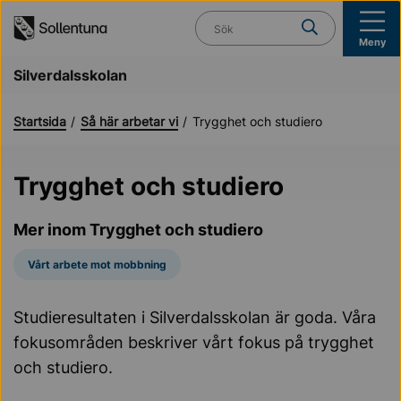
Till navigation
Till innehåll (s)
Vad söker du?
Meny
Silverdalsskolan
Startsida
Så här arbetar vi
Trygghet och studiero
Trygghet och studiero
Mer inom Trygghet och studiero
Vårt arbete mot mobbning
Studieresultaten i Silverdalsskolan är goda. Våra
fokusområden beskriver vårt fokus på trygghet
och studiero.