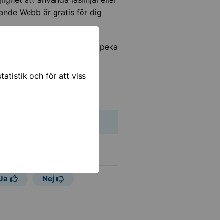
ghet att använda läslinjal eller
lande Webb är gratis för dig
ygsfält som gör att du kan peka
 du får en visuell
atistik och för att viss
dan.
Ja
Nej