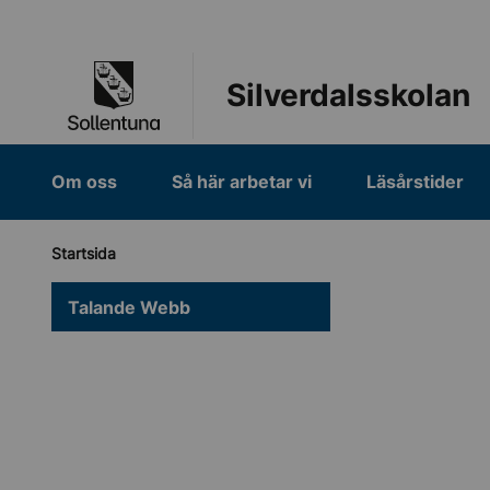
Till navigation
Till innehåll (s)
Silverdalsskolan
Om oss
Så här arbetar vi
Läsårstider
Startsida
Talande Webb