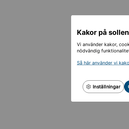
Kakor på solle
Vi använder kakor, cooki
nödvändig funktionalite
Så här använder vi kak
Inställningar