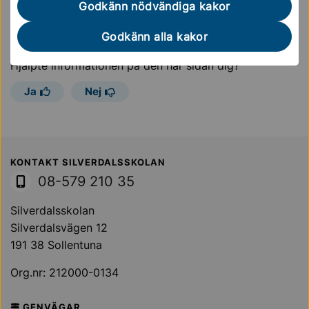
Godkänn nödvändiga kakor
Godkänn alla kakor
Sidan uppdaterades
2 oktober 2025
Hjälpte informationen på den här sidan dig?
Ja
Nej
Sollentuna Kommun
KONTAKT SILVERDALSSKOLAN
08-579 210 35
Silverdalsskolan
Silverdalsvägen 12
191 38 Sollentuna
Org.nr: 212000-0134
GENVÄGAR