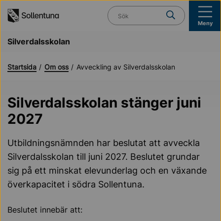
Till navigation
Till innehåll (s)
Vad söker du?
Meny
Silverdalsskolan
Startsida
Om oss
Avveckling av Silverdalsskolan
Silverdalsskolan stänger juni
2027
Utbildningsnämnden har beslutat att avveckla
Silverdalsskolan till juni 2027. Beslutet grundar
sig på ett minskat elevunderlag och en växande
överkapacitet i södra Sollentuna.
Beslutet innebär att: