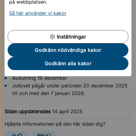
på webbplatsen.
Studiedagar
Så här använder vi kakor
Gemensamma studiedagar under läsåret: 7 januari
2025 och 12 juni 2025.
Utöver dessa har skolorna ytterligare tre dagar
Inställningar
under läsåret som planeringsdagar.
Godkänn nödvändiga kakor
Höstterminen 2025
Skolstart 19 augusti
Godkänn alla kakor
Höstlov (vecka 44): 27 oktober – 31 oktober
Avslutning 19 december
Jullovet pågår under perioden 20 december 2025
till och med den 7 januari 2026.
Sidan uppdaterades
14 april 2025
Hjälpte informationen på den här sidan dig?
Ja
Nej