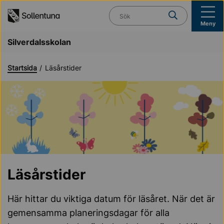
Till navigation
Till innehåll (s)
Vad söker du?
Meny
Silverdalsskolan
Startsida
Läsårstider
Läsårstider
Här hittar du viktiga datum för läsåret. När det är
gemensamma planeringsdagar för alla