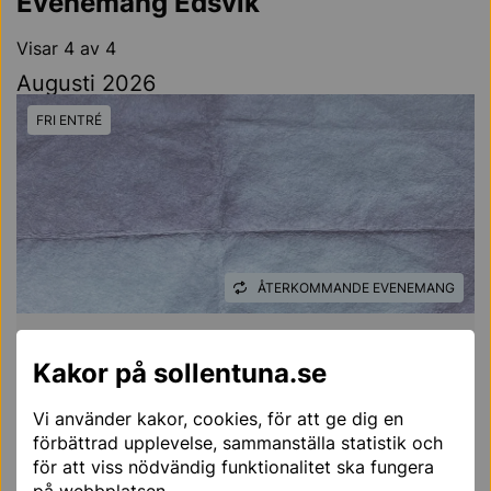
Evenemang Edsvik
Visar 4 av 4
Augusti 2026
FRI ENTRÉ
ÅTERKOMMANDE EVENEMANG
Grupputställning på
Kakor på sollentuna.se
Stallbacken kultur
AUG
09
11:00 — 16:00
Vi använder kakor, cookies, för att ge dig en
EDSVIK
förbättrad upplevelse, sammanställa statistik och
för att viss nödvändig funktionalitet ska fungera