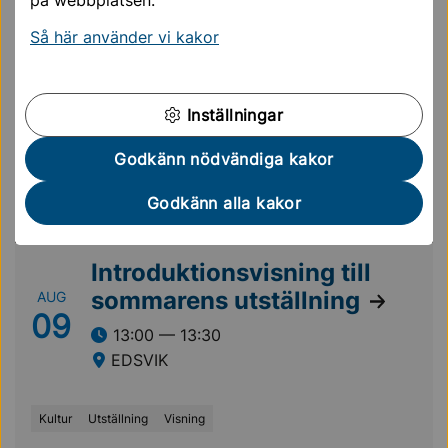
på webbplatsen.
Kultur
Utställning
Så här använder vi kakor
FRI ENTRÉ
Inställningar
Godkänn nödvändiga kakor
Godkänn alla kakor
ÅTERKOMMANDE EVENEMANG
Introduktionsvisning till
sommarens utställning
AUG
09
13:00 — 13:30
EDSVIK
Kultur
Utställning
Visning