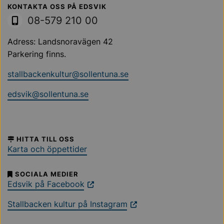
Sollentuna Kommun
KONTAKTA OSS PÅ EDSVIK
08-579 210 00
Adress: Landsnoravägen 42
Parkering finns.
stallbackenkultur@sollentuna.se
edsvik@sollentuna.se
HITTA TILL OSS
Karta och öppettider
SOCIALA MEDIER
Edsvik på Facebook
Stallbacken kultur på Instagram