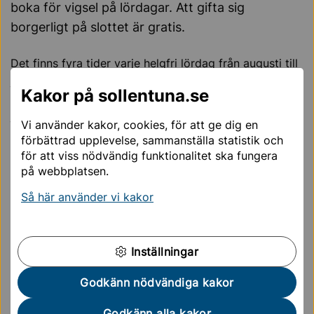
boka för vigsel på lördagar. Att gifta sig
borgerligt på slottet är gratis.
Det finns fyra tider varje helgfri lördag från augusti till
juni. Klockan 12.00, 12.30, 13.00 och 13.30. Inga vigslar
Kakor på sollentuna.se
i juli månad, eller från mitten av december till mitten av
januari.
Vi använder kakor, cookies, för att ge dig en
förbättrad upplevelse, sammanställa statistik och
I vigselrummet ryms det 15 gäster.
för att viss nödvändig funktionalitet ska fungera
på webbplatsen.
Borgerlig vigsel på Edsbergs slott
Så här använder vi kakor
Sidan uppdaterades
22 april 2025
Inställningar
Hjälpte informationen på den här sidan dig?
Ja
Nej
Godkänn nödvändiga kakor
Godkänn alla kakor