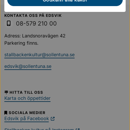
Sollentuna Kommun
KONTAKTA OSS PÅ EDSVIK
08-579 210 00
Adress: Landsnoravägen 42
Parkering finns.
stallbackenkultur@sollentuna.se
edsvik@sollentuna.se
HITTA TILL OSS
Karta och öppettider
SOCIALA MEDIER
Edsvik på Facebook
Stallbacken kultur på Instagram