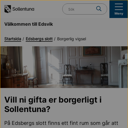
Till navigation
Till innehåll (s)
Vad söker du?
Meny
Välkommen till Edsvik
Startsida
Edsbergs slott
Borgerlig vigsel
Vill ni gifta er borgerligt i
Sollentuna?
På Edsbergs slott finns ett fint rum som går att