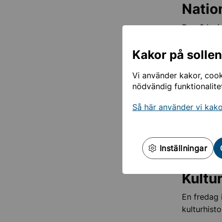
Natio
Den 6 juni
Från st
Kakor på solle
På Sta
till be
Vi använder kakor, cooki
nödvändig funktionalite
På gård
förenin
Så här använder vi kak
Valbo
På Valborg
Inställningar
firas in.
Kultu
En fredag 
kulturhist