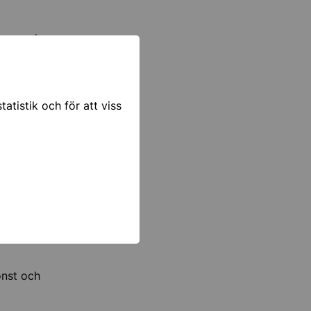
ergsparken.
rdon finns
atistik och för att viss
tunas
h våren
onst och