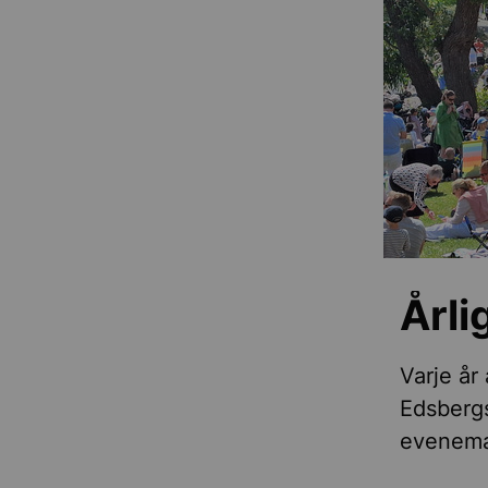
Årl
Varje år
Edsberg
evenema