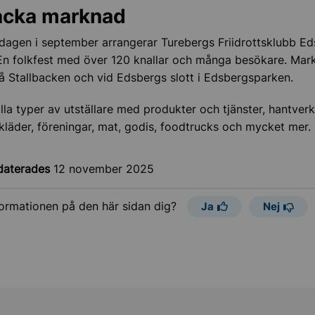
acka marknad
dagen i september arrangerar Turebergs Friidrottsklubb E
En folkfest med över 120 knallar och många besökare. Ma
l på Stallbacken och vid Edsbergs slott i Edsbergsparken.
alla typer av utställare med produkter och tjänster, hantverk
kläder, föreningar, mat, godis, foodtrucks och mycket mer.
daterades
12 november 2025
formationen på den här sidan dig?
Ja
Nej