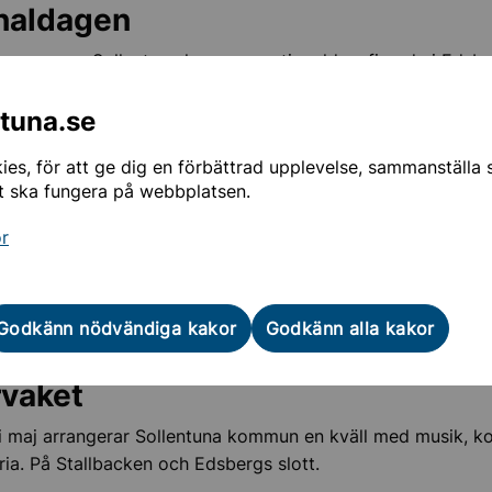
naldagen
 arrangerar Sollentuna kommun nationaldagsfirande i Edsb
ora scenen är det fullt program från kl. 12 till 16.
ntuna.se
llbacken pågår Motorhistoriska dagen där många veteranfo
skådande.
es, för att ge dig en förbättrad upplevelse, sammanställa st
t ska fungera på webbplatsen.
splanen framför slottet pågår föreningsmässan där Sollen
gar presenterar sig för alla besökare.
or
rg
smässoafton den 30 april tänds brasan vid Stallbacken oc
Godkänn nödvändiga kakor
Godkänn alla kakor
rvaket
i maj arrangerar Sollentuna kommun en kväll med musik, k
oria. På Stallbacken och Edsbergs slott.