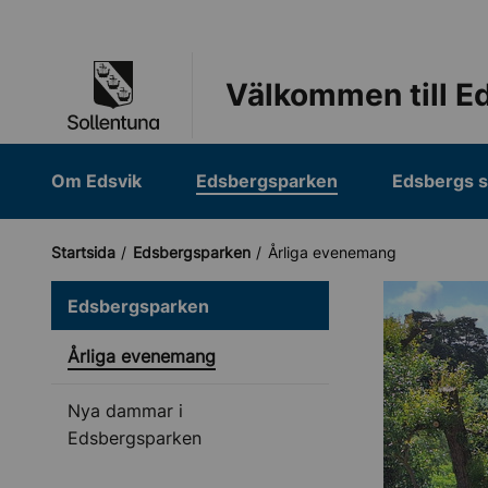
Till navigation
Till innehåll (s)
Välkommen till E
Om Edsvik
Edsbergsparken
Edsbergs s
Startsida
Edsbergsparken
Årliga evenemang
Edsbergsparken
Årliga evenemang
Nya dammar i
Edsbergsparken