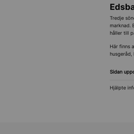
Edsb
Tredje sön
marknad. 
håller til
Här finns 
husgeråd, 
Sidan upp
Hjälpte in