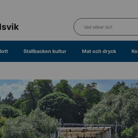
Vad söker du?
dsvik
lott
Stallbacken kultur
Mat och dryck
Ko