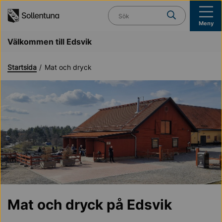
Till navigation
Till innehåll (s)
Vad söker du?
Meny
Välkommen till Edsvik
Startsida
Mat och dryck
Mat och dryck på Edsvik