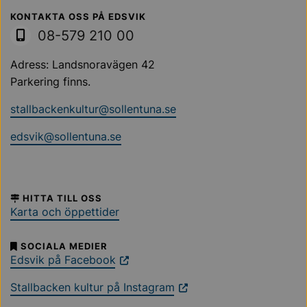
Sollentuna Kommun
KONTAKTA OSS PÅ EDSVIK
08-579 210 00
Adress: Landsnoravägen 42
Parkering finns.
stallbackenkultur@sollentuna.se
edsvik@sollentuna.se
HITTA TILL OSS
Karta och öppettider
SOCIALA MEDIER
Edsvik på Facebook
Stallbacken kultur på Instagram