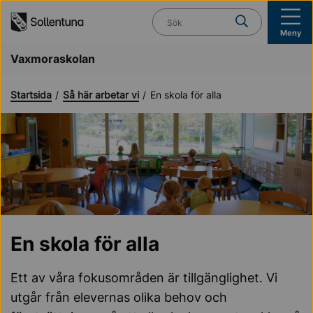
Till navigation
Till innehåll (s)
Vad söker du?
Meny
Vaxmoraskolan
Startsida
Så här arbetar vi
En skola för alla
En skola för alla
Ett av våra fokusområden är tillgänglighet. Vi
utgår från elevernas olika behov och