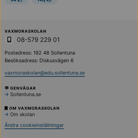
Sollentuna Kommun
VAXMORASKOLAN
08-579 229 01
Postadress: 192 48 Sollentuna
Besöksadress: Diskusvägen 6
vaxmoraskolan@edu.sollentuna.se
GENVÄGAR
Sollentuna.se
OM VAXMORASKOLAN
Om skolan
Ändra cookieinställningar