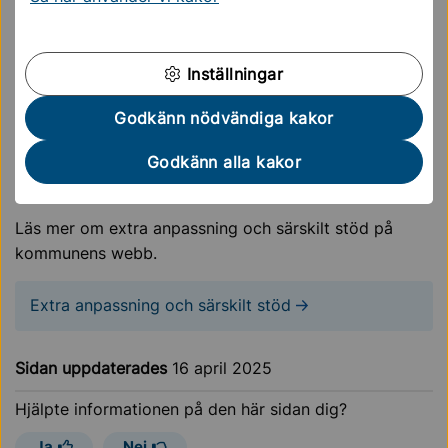
andra gånger under en längre tid.
Det är elevhälsoteamet som samordnar elevstödet.
Inställningar
Våra speciallärare har lite olika inriktning, till exempel
språk-, läs- och skrivutveckling eller
Godkänn nödvändiga kakor
matematikutveckling.
Om du är orolig för ditt barns
Godkänn alla kakor
mående eller studier så ska du kontakta ditt barns
mentor.
Läs mer om extra anpassning och särskilt stöd på
kommunens webb.
Extra anpassning och särskilt stöd
Sidan uppdaterades
16 april 2025
Hjälpte informationen på den här sidan dig?
Ja
Nej