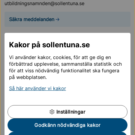
utbildningsnamnden@sollentuna.se
Säkra meddelanden
Om du har frågor, synpunkter eller klagomål som inte
Kakor på sollentuna.se
innehåller känsliga personuppgifter kan du lämna
dessa via kommunens e-tjänst eller via kontaktcenter.
Vi använder kakor, cookies, för att ge dig en
förbättrad upplevelse, sammanställa statistik och
Synpunkter och klagomål
för att viss nödvändig funktionalitet ska fungera
på webbplatsen.
Det går också bra att skicka ditt klagomål via post
Så här använder vi kakor
till: Sollentuna kommun, Utbildningskontoret, 191 86
Sollentuna.
3. Vänd dig i tredje hand till
Inställningar
Skolinspektionen
Godkänn nödvändiga kakor
Om du inte är nöjd med kommunens hantering av ditt