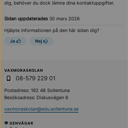
dig, behöver du dock lämna dina kontaktuppgifter.
Sidan uppdaterades
30 mars 2026
Hjälpte informationen på den här sidan dig?
Ja
Nej
Sollentuna Kommun
VAXMORASKOLAN
08-579 229 01
Postadress: 192 48 Sollentuna
Besöksadress: Diskusvägen 6
vaxmoraskolan@edu.sollentuna.se
GENVÄGAR