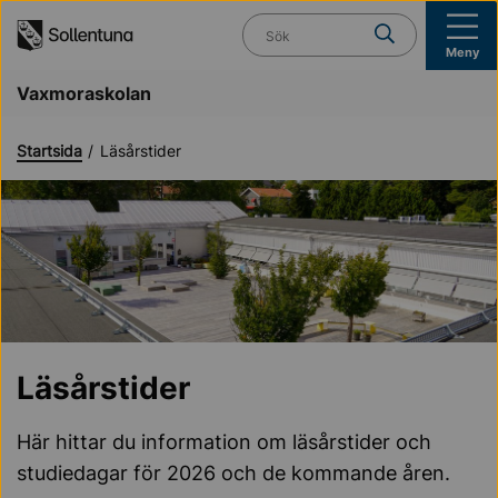
Till navigation
Till innehåll (s)
Vad söker du?
Meny
Vaxmoraskolan
Startsida
Läsårstider
Läsårstider
Här hittar du information om läsårstider och
studiedagar för 2026 och de kommande åren.