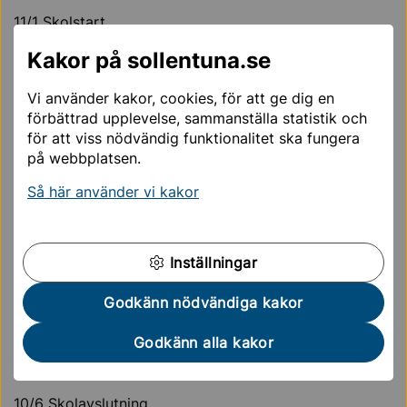
11/1
Skolstart
Kakor på sollentuna.se
V.9
Sportlov
(1-7 mars)
Vi använder kakor, cookies, för att ge dig en
26/3 Långfredag, skolan och fritids stängd
förbättrad upplevelse, sammanställa statistik och
för att viss nödvändig funktionalitet ska fungera
29/3 Annandag påsk, skolan och fritids stängd
på webbplatsen.
Så här använder vi kakor
V.13
Påsklov
(30 mars - 4 april)
22/4 Studiedag, fritids öppet
Inställningar
5/5 Studiedag, fritids öppet
Godkänn nödvändiga kakor
6/5 Helgdag, skolan och fritids stängd
Godkänn alla kakor
7/5
Lovdag, fritids öppet
10/6
Skolavslutning