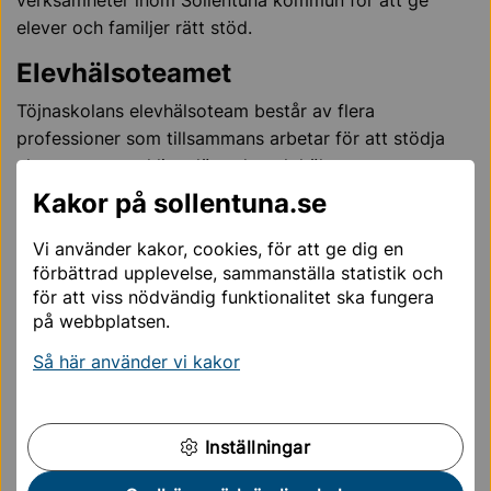
verksamheter inom Sollentuna kommun för att ge
elever och familjer rätt stöd.
Elevhälsoteamet
Töjnaskolans elevhälsoteam består av flera
professioner som tillsammans arbetar för att stödja
elevernas utveckling, lärande och hälsa.
Kakor på sollentuna.se
I elevhälsoteamet ingår:
Vi använder kakor, cookies, för att ge dig en
rektor
förbättrad upplevelse, sammanställa statistik och
biträdande rektorer
för att viss nödvändig funktionalitet ska fungera
speciallärare och specialpedagogisk kompetens
på webbplatsen.
skolsköterska
Så här använder vi kakor
kurator
skolpsykolog
skolläkare
Inställningar
Genom ett nära samarbete mellan elevhälsans olika