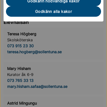
professioner och skolans personal arbetar vi för att
Godkänn nödvändiga kakor
alla elever ska ges möjlighet att lyckas och känna
Godkänn alla kakor
trygghet under hela sin skoltid.
Elevhälsan
Teresa Högberg
Skolsköterska
073 915 23 30
teresa.hogberg@sollentuna.se
Mary Hisham
Kurator åk 6-9
073 765 33 13
mary.hisham.safaa@sollentuna.se
Astrid Mingungu