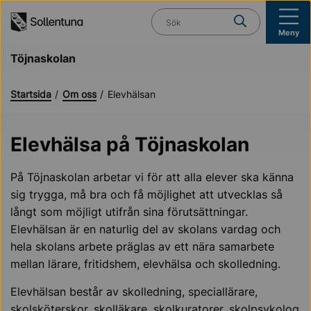
Till navigation
Till innehåll (s)
Vad söker du?
Meny
Töjnaskolan
Startsida
Om oss
Elevhälsan
Elevhälsa på Töjnaskolan
På Töjnaskolan arbetar vi för att alla elever ska känna
sig trygga, må bra och få möjlighet att utvecklas så
långt som möjligt utifrån sina förutsättningar.
Elevhälsan är en naturlig del av skolans vardag och
hela skolans arbete präglas av ett nära samarbete
mellan lärare, fritidshem, elevhälsa och skolledning.
Elevhälsan består av skolledning, speciallärare,
skolsköterskor, skolläkare, skolkuratorer, skolpsykolog