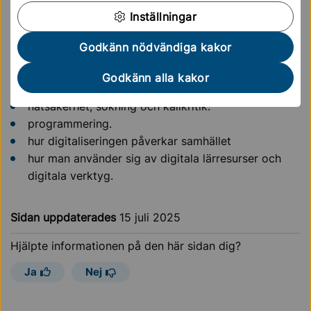
spela in ljud och musik.
Inställningar
göra 3D-objekt, animationer och presentationer.
Godkänn nödvändiga kakor
genomföra prov.
Godkänn alla kakor
Vi ger också eleverna viktiga kunskaper om:
nätsäkerhet, sökning och källkritik.
programmering.
hur digitaliseringen påverkar samhället
hur man använder sig av digitala lärresurser och
digitala verktyg.
Sidan uppdaterades
15 juli 2025
Hjälpte informationen på den här sidan dig?
Ja
Nej