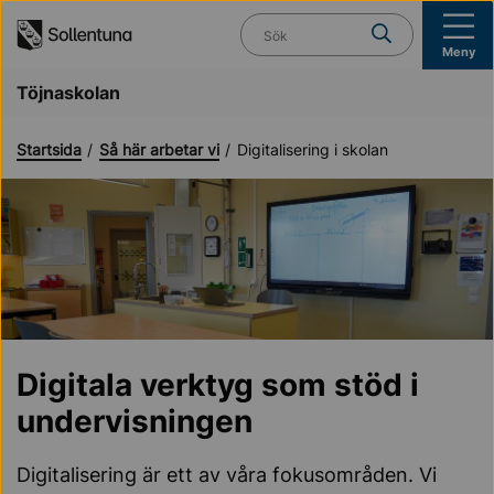
Till navigation
Till innehåll (s)
Vad söker du?
Meny
Töjnaskolan
Startsida
Så här arbetar vi
Digitalisering i skolan
Digitala verktyg som stöd i
undervisningen
Digitalisering är ett av våra fokusområden. Vi