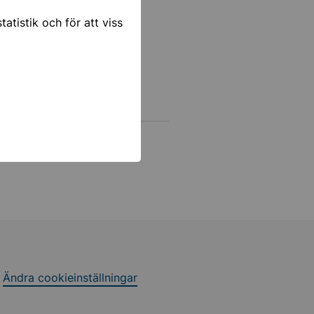
atistik och för att viss
sregionens Försäkring AB
Ja
Nej
Ändra cookieinställningar