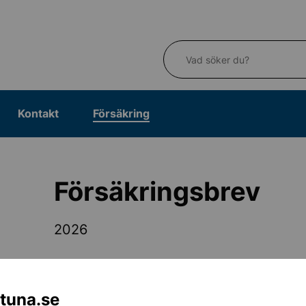
Vad söker du?
Kontakt
Försäkring
Försäkringsbrev
2026
Länk direkt till hemsida både för information om
underlätta för er vårdnadshavare och skadelidand
ntuna.se
sätt kunna anmäla ett olycksfall till oss på SRF.