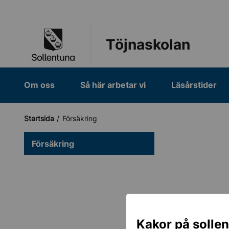
Till navigation
Till innehåll (s)
Töjnaskolan
Om oss
Så här arbetar vi
Läsårstider
Startsida
Försäkring
Försäkring
Kakor på solle