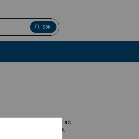
Sök
 försäkringen men även för att
e att på ett lätt och enkelt