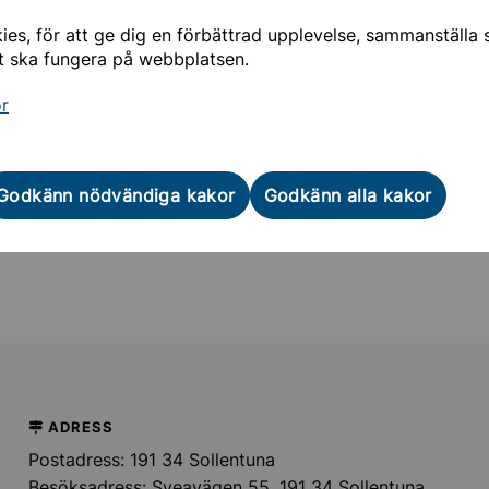
es, för att ge dig en förbättrad upplevelse, sammanställa st
Stockholmsregionens Försäkring AB - Stockholm
t ska fungera på webbplatsen.
Länk:
https://www.srfab.net/
or
Sidan uppdaterades
24 juni 2026
Godkänn nödvändiga kakor
Godkänn alla kakor
Hjälpte informationen på den här sidan dig?
ADRESS
Postadress: 191 34 Sollentuna
Besöksadress: Sveavägen 55, 191 34 Sollentuna