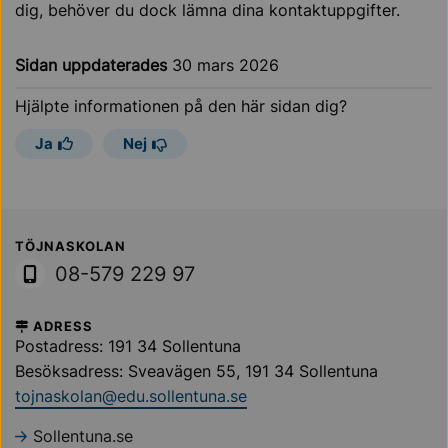
dig, behöver du dock lämna dina kontaktuppgifter.
Sidan uppdaterades
30 mars 2026
Hjälpte informationen på den här sidan dig?
Ja
Nej
Sollentuna Kommun
TÖJNASKOLAN
08-579 229 97
ADRESS
Postadress: 191 34 Sollentuna
Besöksadress: Sveavägen 55, 191 34 Sollentuna
tojnaskolan@edu.sollentuna.se
Sollentuna.se