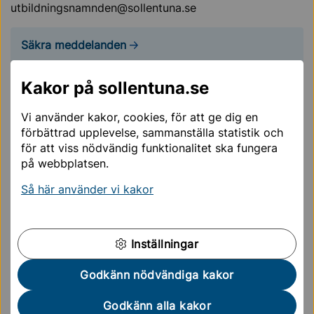
utbildningsnamnden@sollentuna.se
Säkra meddelanden
Kakor på sollentuna.se
Om du har frågor, synpunkter eller klagomål som inte
innehåller känsliga personuppgifter kan du lämna
Vi använder kakor, cookies, för att ge dig en
dessa via kommunens e-tjänst eller via kontaktcenter.
förbättrad upplevelse, sammanställa statistik och
för att viss nödvändig funktionalitet ska fungera
Synpunkter och klagomål
på webbplatsen.
Så här använder vi kakor
Det går också bra att skicka ditt klagomål via post
till: Sollentuna kommun, Utbildningskontoret, 191 86
Sollentuna.
Inställningar
3. Vänd dig i tredje hand till
Godkänn nödvändiga kakor
Skolinspektionen
Om du inte är nöjd med kommunens hantering av ditt
Godkänn alla kakor