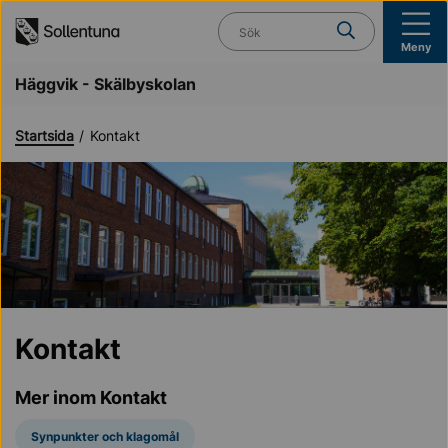
Till navigation
Till innehåll (s)
Vad söker du?
Meny
Häggvik - Skälbyskolan
Startsida
Kontakt
Kontakt
Mer inom Kontakt
Synpunkter och klagomål