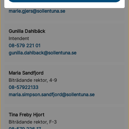
08-579 221 03
marie.gjers@sollentuna.se
Gunilla Dahlbäck
Intendent
08-579 221 01
gunilla.dahlback@sollentuna.se
Maria Sandfjord
Biträdande rektor, 4-9
08-57922133
maria.simpson.sandfjord@sollentuna.se
Tina Freby Hjort
Biträdande rektor, F-3
08-579 226 17