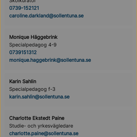
Skolkurator
0739-152121
caroline.darkland@sollentuna.se
Monique Häggebrink
Specialpedagog 4-9
0739151312
monique.haggebrink@sollentuna.se
Karin Sahlin
Specialpedagog f-3
karin.sahlin@sollentuna.se
Charlotte Ekstedt Paine
Studie- och yrkesvägledare
charlotte.paine@sollentuna.se