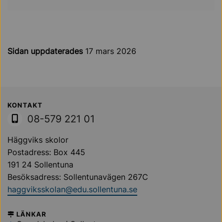
Sidan uppdaterades
17 mars 2026
Sollentuna Kommun
KONTAKT
08-579 221 01
Häggviks skolor
Postadress: Box 445
191 24 Sollentuna
Besöksadress: Sollentunavägen 267C
haggviksskolan@edu.sollentuna.se
LÄNKAR