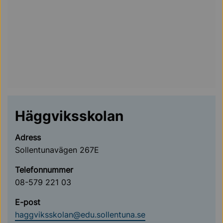
Häggviksskolan
Adress
Sollentunavägen 267E
Telefonnummer
08-579 221 03
E-post
haggviksskolan@edu.sollentuna.se