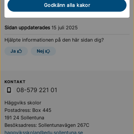
digitala verktyg.
Godkänn alla kakor
Sidan uppdaterades
15 juli 2025
Hjälpte informationen på den här sidan dig?
Ja
Nej
Sollentuna Kommun
KONTAKT
08-579 221 01
Häggviks skolor
Postadress: Box 445
191 24 Sollentuna
Besöksadress: Sollentunavägen 267C
haggviksskolan@edu.sollentuna.se