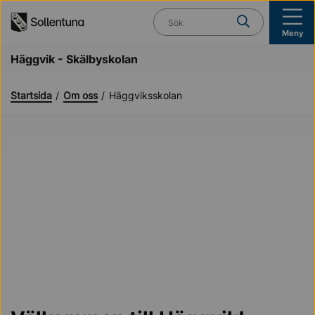
Till navigation
Till innehåll (s)
Vad söker du?
Meny
Häggvik - Skälbyskolan
Startsida
Om oss
Häggviksskolan