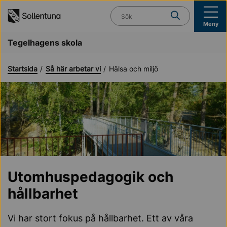
Till navigation
Till innehåll (s)
Vad söker du?
Meny
Tegelhagens skola
Startsida
Så här arbetar vi
Hälsa och miljö
Utomhuspedagogik och
hållbarhet
Vi har stort fokus på hållbarhet. Ett av våra