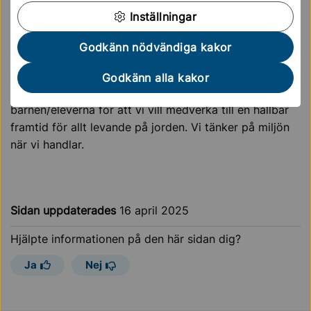
kan ha användning för nu och i sitt framtida vuxna liv.
Inställningar
Hållbarhet i skolan handlar också om vår påverkan på
natur och miljö. Vi vill också att skolan ska vara en
Godkänn nödvändiga kakor
god arbetsmiljö för både elever och lärare.
Godkänn alla kakor
Vi har ett genomtänkt miljöarbete tillsammans med
barnen/eleverna för att vi vill medverka till en hållbar
framtid för allt levande på jorden. Vi tänker på miljön
när vi handlar.
Sidan uppdaterades
16 april 2025
Hjälpte informationen på den här sidan dig?
Ja
Nej