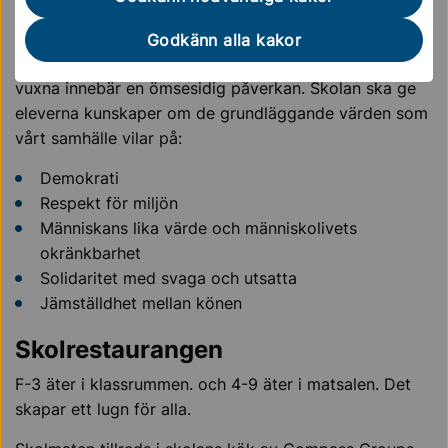
Värdegrund
Godkänn alla kakor
Alla relationer mellan elever och mellan elever och
vuxna innebär en ömsesidig påverkan. Skolan ska ge
eleverna kunskaper om de grundläggande värden som
vårt samhälle vilar på:
Demokrati
Respekt för miljön
Människans lika värde och människolivets
okränkbarhet
Solidaritet med svaga och utsatta
Jämställdhet mellan könen
Skolrestaurangen
F-3 äter i klassrummen. och 4-9 äter i matsalen. Det
skapar ett lugn för alla.