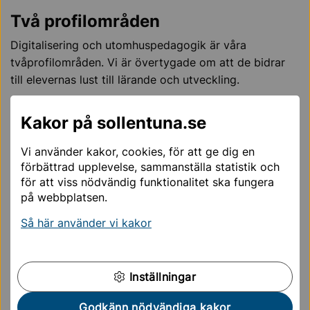
Två profilområden
Digitalisering och utomhuspedagogik är våra
tvåprofilområden. Vi är övertygade om att de bidrar
till elevernas lust till lärande och utveckling.
Vi arbetar aktivt med att integrera digital teknik i vår
Kakor på sollentuna.se
undervisning. Datorer och iPads är verktyg som alla
våra elever använder.
Vi använder kakor, cookies, för att ge dig en
förbättrad upplevelse, sammanställa statistik och
Digitalisering i skolan
för att viss nödvändig funktionalitet ska fungera
på webbplatsen.
Utomhuspedagogik är ett förhållningssätt där det
Så här använder vi kakor
praktiska och teoretiska lärandet samspelar. Om dessa
två får växelverka förstärks inlärningen.
Inställningar
Utomhuspedagogik: Hälsa och miljö
Godkänn nödvändiga kakor