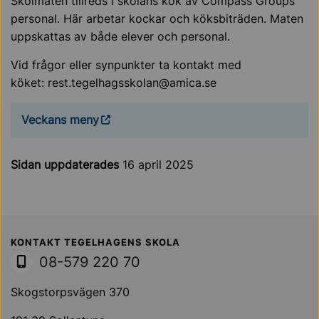
Skolmaten tillreds i skolans kök av Compass Groups
personal. Här arbetar kockar och köksbiträden. Maten
uppskattas av både elever och personal.
Vid frågor eller synpunkter ta kontakt med
köket: rest.tegelhagsskolan@amica.se
Veckans meny
Sidan uppdaterades
16 april 2025
Sollentuna Kommun
KONTAKT TEGELHAGENS SKOLA
08-579 220 70
Skogstorpsvägen 370