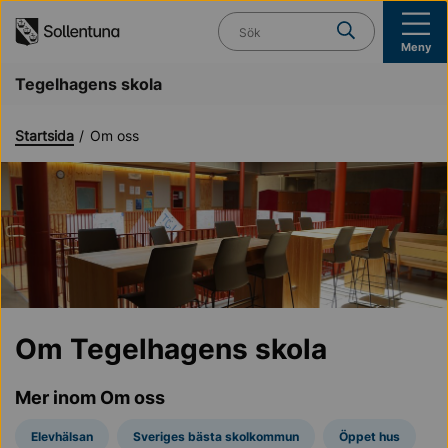
Till navigation
Till innehåll (s)
Vad söker du?
Meny
Tegelhagens skola
Startsida
Om oss
Om Tegelhagens skola
Mer inom Om oss
Elevhälsan
Sveriges bästa skolkommun
Öppet hus