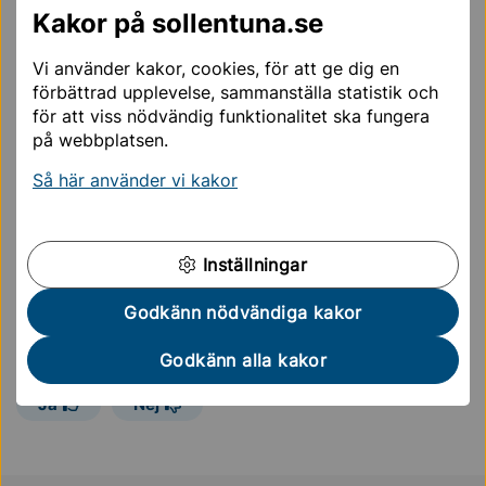
Kakor på sollentuna.se
Mer information om datum kommer längre fram.
Vi använder kakor, cookies, för att ge dig en
Presentation från Öppet hus i januari 2026:
förbättrad upplevelse, sammanställa statistik och
för att viss nödvändig funktionalitet ska fungera
Öppet Hus 2026
på webbplatsen.
Så här använder vi kakor
Välkommen att söka till oss!
E-tjänst för skolansökan
Inställningar
Godkänn nödvändiga kakor
Sidan uppdaterades
11 februari 2026
Godkänn alla kakor
Hjälpte informationen på den här sidan dig?
Ja
Nej