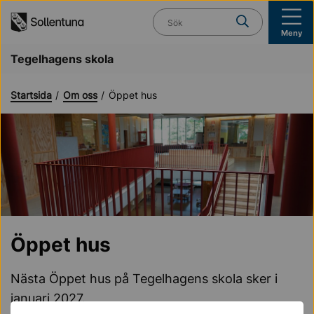
Till navigation
Till innehåll (s)
Vad söker du?
Meny
Tegelhagens skola
Startsida
Om oss
Öppet hus
Öppet hus
Nästa Öppet hus på Tegelhagens skola sker i
januari 2027.