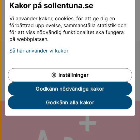
Kakor på sollentuna.se
En skola för alla
Hälsa och miljö
Vi använder kakor, cookies, för att ge dig en
förbättrad upplevelse, sammanställa statistik och
Trygghet och studiero
för att viss nödvändig funktionalitet ska fungera
på webbplatsen.
Så här använder vi kakor
För dig som går på skolan
Infomentor
Inställningar
Läsårstider
Godkänn nödvändiga kakor
Information för dig som vårdnadshavare
Godkänn alla kakor