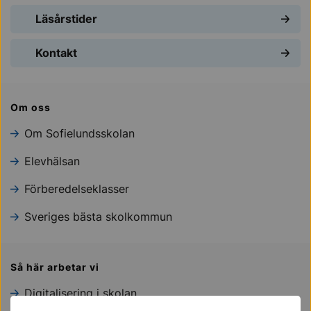
Läsårstider
Kontakt
Om oss
Om Sofielundsskolan
Elevhälsan
Förberedelseklasser
Sveriges bästa skolkommun
Så här arbetar vi
Digitalisering i skolan