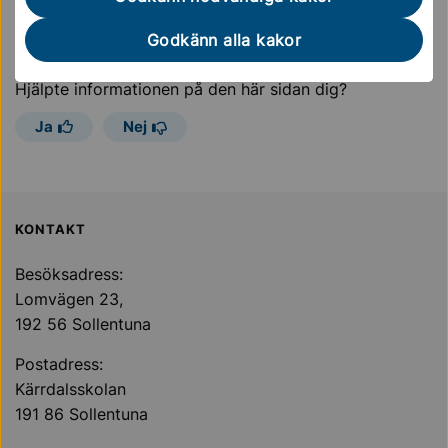
Godkänn alla kakor
Sidan uppdaterades
11 oktober 2024
Hjälpte informationen på den här sidan dig?
Ja
Nej
Sollentuna Kommun
KONTAKT
Besöksadress:
Lomvägen 23,
192 56 Sollentuna
Postadress:
Kärrdalsskolan
191 86 Sollentuna