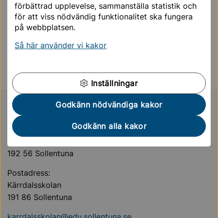
förbättrad upplevelse, sammanställa statistik och
för att viss nödvändig funktionalitet ska fungera
E-tjänst för skolansökan
på webbplatsen.
Så här använder vi kakor
Sidan uppdaterades
11 november 2025
Inställningar
Godkänn nödvändiga kakor
Sollentuna Kommun
KONTAKT
Godkänn alla kakor
Besöksadress:
Lomvägen 23,
192 56 Sollentuna
Postadress:
Kärrdalsskolan
191 86 Sollentuna
karrdalsskolan@edu.sollentuna.se