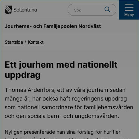
Till navigation
Till innehåll (s)
Vad söker du?
Meny
Jourhems- och Familjepoolen Nordväst
Startsida
Kontakt
Ett jourhem med nationellt
uppdrag
Thomas Ardenfors, ett av våra jourhem sedan
många år, har också haft regeringens uppdrag
som nationell samordnare för familjehemsvården
och den sociala barn- och ungdomsvården.
Nyligen presenterade han sina förslag för hur fler