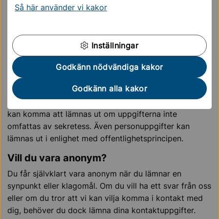
brister på skolan kan du kontakta Skolinspektionen.
Så här använder vi kakor
Skolinspektionen är tillsynsmyndighet för alla skolor.
Skolinspektionen
Inställningar
Godkänn nödvändiga kakor
Så behandlar vi dina
personuppgifter
Godkänn alla kakor
Alla inkomna uppgifter blir allmänna handlingar och
kan komma att lämnas ut om uppgifterna inte
omfattas av sekretess. Även personuppgifter kan
lämnas ut i enlighet med offentlighetsprincipen.
Vill du vara anonym?
Du får självklart vara anonym när du lämnar en
synpunkt eller klagomål. Om du vill ha ett svar från oss
eller om du tror att vi kan vilja komma i kontakt med
dig, behöver du dock lämna dina kontaktuppgifter.