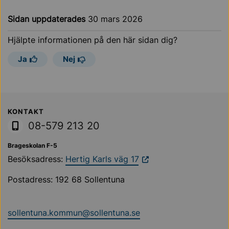
Sidan uppdaterades
30 mars 2026
Hjälpte informationen på den här sidan dig?
Ja
Nej
Sollentuna Kommun
KONTAKT
08-579 213 20
Brageskolan F-5
Besöksadress:
Hertig Karls väg 17
Postadress: 192 68 Sollentuna
sollentuna.kommun@sollentuna.se