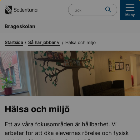
Till navigation
Till innehåll (s)
Vad söker du?
Meny
Brageskolan
Startsida
Så här jobbar vi
Hälsa och miljö
Hälsa och miljö
Ett av våra fokusområden är hållbarhet. Vi
arbetar för att öka elevernas rörelse och fysisk