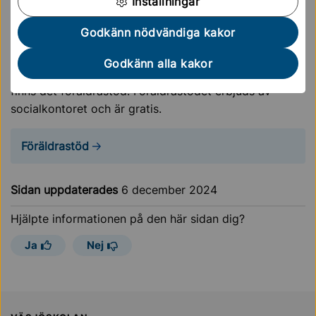
Inställningar
Saga Sollentuna
Godkänn nödvändiga kakor
Stödgrupper för dig som förälder
Godkänn alla kakor
Att vara förälder kan ibland vara svårt. I Sollentuna
finns det föräldrastöd. Föräldrastödet erbjuds av
socialkontoret och är gratis.
Föräldrastöd
Sidan uppdaterades
6 december 2024
Hjälpte informationen på den här sidan dig?
Ja
Nej