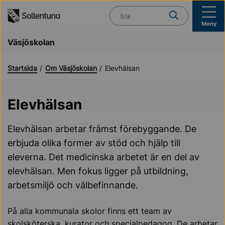
Till navigation
Till innehåll (s)
Vad söker du?
Meny
Väsjöskolan
Startsida
Om Väsjöskolan
Elevhälsan
Elevhälsan
Elevhälsan arbetar främst förebyggande. De
erbjuda olika former av stöd och hjälp till
eleverna. Det medicinska arbetet är en del av
elevhälsan. Men fokus ligger på utbildning,
arbetsmiljö och välbefinnande.
På alla kommunala skolor finns ett team av
skolsköterska, kurator och specialpedagog. De arbetar