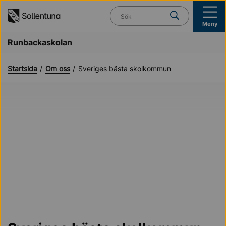
Till navigation
Till innehåll (s)
Vad söker du?
Meny
Runbackaskolan
Startsida
Om oss
Sveriges bästa skolkommun