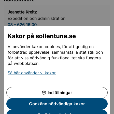
Jeanette Kreitz
Expedition och administration
08 - 626 16 00
jeanette.kreitz@sollentuna.se
Kakor på sollentuna.se
Vi använder kakor, cookies, för att ge dig en
Cecilia Haglund
förbättrad upplevelse, sammanställa statistik och
Rektor
för att viss nödvändig funktionalitet ska fungera
08 - 626 16 01
på webbplatsen.
cecilia.reistad.haglund@sollentuna.se
Så här använder vi kakor
Niclas Ländin
Biträdande rektor, F-3 och fritidshem
Inställningar
08 - 626 16 02
Godkänn nödvändiga kakor
niclas.landin@sollentuna.se