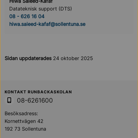
Hiwa Saieed-Kafaf
Datateknisk support (DTS)
08 - 626 16 04
hiwa.saieed-kafaf@sollentuna.se
Sidan uppdaterades
24 oktober 2025
Sollentuna Kommun
KONTAKT RUNBACKASKOLAN
08-6261600
Besöksadress:
Kornettvägen 42
192 73 Sollentuna