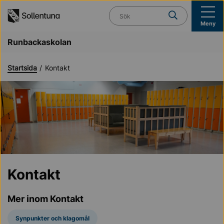
Till navigation
Till innehåll (s)
Vad söker du?
Meny
Runbackaskolan
Startsida
Kontakt
Kontakt
Mer inom Kontakt
Synpunkter och klagomål