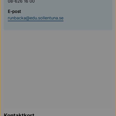
08-626 16 00
E-post
runbacka@edu.sollentuna.se
Kontaktkort